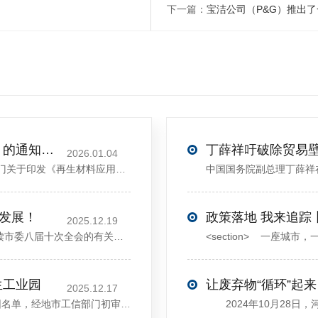
下一篇：
宝洁公司（P&G）推出
关于印发《再生材料应用推广行动方案》的通知(发改环资〔2025〕1681号)
2026.01.04
<sectiondata-pm-slice="00[]">国家发展改革委等部门关于印发《再生材料应用推广行动方案》的通知</section><section>发改环资〔2025〕1681号各省、自治区、直辖市、新疆生产建设兵团发展改革委、工业和信息化主管部门、财政厅（局）、生态环境厅（局）、商务厅（
大发展！
政策落地 我来追踪
2025.12.19
12月13日，中共许昌市委举行新闻发布会，介绍解读市委八届十次全会的有关情况。记者从发布会了解到，“十五五”时期，许昌将加快构建现代化产业体系，持续巩固壮大实体经济根基。一系列前瞻布局和突破性举措即将展开，一起来看！<section><section>锚定“五城”目标，打造产业特色优势&...
生工业园
让废弃物“循环”起来
2025.12.17
近日，河南省工信厅发布第四批省级循环再生工业园名单，经地市工信部门初审推荐、园区现场答辩、专家评判等环节，城发环境（许昌）循环经济产业园成功入选，系鄢陵县首家省级循环再生工业园。该园区是河南省首个高值化再生塑料循环经济产业园，由鄢陵县、河南省投资集团城发环境股份有限公司、河南平远新材料科技有限公司三