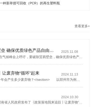
了一种新举措可回收（PCR）的再生塑料瓶
查看更多+
丁薛祥吁破除贸易壁垒 确保优质绿色产品自由流通
2025.11.08
中国国务院副总理丁薛祥在气候峰会上呼吁，要破除贸易壁垒，确保优质绿色产品自由流通。据新华社报道，丁薛祥于当地时间星期四(11月6日)在巴西贝伦举行的《联合国气候变化框架公约》第30次缔约方大会贝伦气候峰会...
丨让废弃物“循环”起来
2024.11.13
<section> 一座城市，一年会产生多少废弃物？</section> 以郑州市为例，去年全市域分类收集、转运各类生活垃圾500多万吨，人均每天约1.07公斤。而这其中，矿泉水瓶、外卖...
2024.10.30
2024年10月28日，河南省人民政府发布了《政策落地我来追踪丨让废弃物“循环”起来》，1斤废纸可以制成0.8斤再生纸、30个塑料瓶可以制成一件再生厚外套、废弃家电中的金属零部件可以回炉重造……历经多个环节...