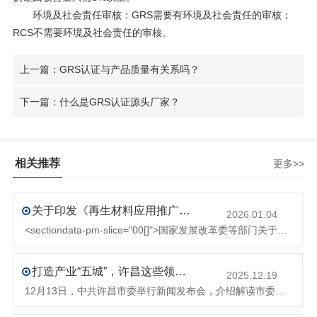
环境及社会责任审核：
GRS需要有环境及社会责任的审核；
RCS不需要环境及社会责任的审核。
上一篇：GRS认证与产品质量有关系吗？
下一篇：什么是GRS认证源头厂家？
相关推荐
更多>>
关于印发《再生材料应用推广行动方案》的通知(发改环资〔2025〕1681号)
2026.01.04
<sectiondata-pm-slice="00[]">国家发展改革委等部门关于印发《再生材料应用推广行动方案》的通知</section><section>发改环资〔2025〕1681号各省、自治区、直辖市、新疆生产建设兵团发展改革委、工业和信息化主管部门、财政厅（局）、生态环境厅（局）、商务厅（
打造产业“五城”，许昌这些领域将迎来大发展！
2025.12.19
12月13日，中共许昌市委举行新闻发布会，介绍解读市委八届十次全会的有关情况。记者从发布会了解到，“十五五”时期，许昌将加快构建现代化产业体系，持续巩固壮大实体经济根基。一系列前瞻布局和突破性举措即将展开，一起来看！<section><section>锚定“五城”目标，打造产业特色优势&...