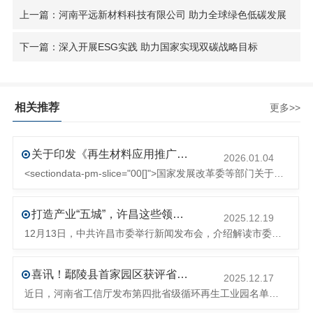
上一篇：河南平远新材料科技有限公司 助力全球绿色低碳发展
下一篇：深入开展ESG实践 助力国家实现双碳战略目标
相关推荐
更多>>
关于印发《再生材料应用推广行动方案》的通知(发改环资〔2025〕1681号)
2026.01.04
<sectiondata-pm-slice="00[]">国家发展改革委等部门关于印发《再生材料应用推广行动方案》的通知</section><section>发改环资〔2025〕1681号各省、自治区、直辖市、新疆生产建设兵团发展改革委、工业和信息化主管部门、财政厅（局）、生态环境厅（局）、商务厅（
打造产业“五城”，许昌这些领域将迎来大发展！
2025.12.19
12月13日，中共许昌市委举行新闻发布会，介绍解读市委八届十次全会的有关情况。记者从发布会了解到，“十五五”时期，许昌将加快构建现代化产业体系，持续巩固壮大实体经济根基。一系列前瞻布局和突破性举措即将展开，一起来看！<section><section>锚定“五城”目标，打造产业特色优势&...
喜讯！鄢陵县首家园区获评省级循环再生工业园
2025.12.17
近日，河南省工信厅发布第四批省级循环再生工业园名单，经地市工信部门初审推荐、园区现场答辩、专家评判等环节，城发环境（许昌）循环经济产业园成功入选，系鄢陵县首家省级循环再生工业园。该园区是河南省首个高值化再生塑料循环经济产业园，由鄢陵县、河南省投资集团城发环境股份有限公司、河南平远新材料科技有限公司三