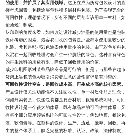
的使用，并扩展了其应用领域。
这正在成为所有包装设计的直
接考虑因素，包括涂层塑料和多层材料包装。为了实现完全的
可回收性，理想情况下，所有不同的层都应该用单一材料（如
聚烯烃）制成。
从印刷的角度来看，如何改进设计减少油墨的使用量也是包装
设计考虑的因素。最容易回收的包装是那些墨水使用量较少的
包装。尤其是那些彩色油墨使用量少的包装。由于彩色塑料包
装混在一起回收处理时会产生一种肮脏的绿色。这种含有绿色
的再生原料的用途有限，降低了回收使用的价值。
减少印刷图形对某些品牌商品是可行的。但是，与那些在超市
货架上靠包装色彩吸引消费者注意的营销需求是有冲突的。
可回收性设计空白，是回收成本高、再生成本高的核心因素。
产品设计仅关注功能性不关注回收性，单一材质化只是理念，
例如外卖餐盒、快递包装都是复合材质，很难形成闭环。可回
收性设计是一个很大的体系，既有单品种的可回收性体系，又
有每个细分应用领域系统的可回收性设计，例如地膜、餐饮包
装、软包装等。
在塑料的设计、生产、流通、废弃、回收、再
生的整个体系上，缺乏完整的标准、认证、政策、法律制度。