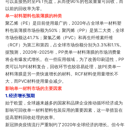
可以直接热封至PET托盘，从而使90％的包装重量可回收，而
以前的回收率为零。
单一材料塑料包装薄膜的种类
聚乙烯（PE）是目前使用最广的，2020年占
全球
单
一
材料塑
料包装
薄膜
市场
份额为
50%；
聚丙烯（PP）
是第二大
类
，
全球
市场份额达41.7%；
聚氯乙烯（P
VC）和再生纤维素纤维
（RCF）为
第三和第四，占全球市场份额分别为3.3%和1.1%。
据预测，2020年-2025年，PP类单一材料薄膜的市场消费量
将会有爆发式增长。在一些应用领域，为了改善印刷适性，PP
类可以与PE材料复合，回收环节也较容易处理，故PE类单一
材料薄膜是另一类快速增长的材料。RCF材料使用量增长不
大，而PVC材料使用量会减少。
影响单一材料市场的主要因素
1. 经济增长预期
始于欧盟，全球越来越多的国家和品牌企业推动循环经济成为
影响可回收单一材料塑料包装应用的重要因素，这一举措旨在
提高塑料回收处理的效率。
新冠肺炎疫情流行严重制约了2020年全球经济的增长。但今年