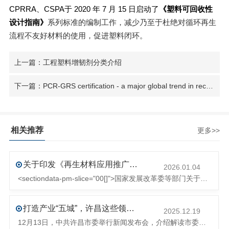
CPRRA、CSPA
于 2020 年 7 月 15 日启动了
《塑料可回收性
设计指南》
系列标准的编制工作，减少乃至于杜绝对循环再生
流程不友好材料的使用，促进塑料闭环。
上一篇：工程塑料增韧剂分类介绍
下一篇：PCR-GRS certification - a major global trend in recycling and environmental protection
相关推荐
更多>>
关于印发《再生材料应用推广行动方案》的通知(发改环资〔2025〕1681号)
2026.01.04
<sectiondata-pm-slice="00[]">国家发展改革委等部门关于印发《再生材料应用推广行动方案》的通知</section><section>发改环资〔2025〕1681号各省、自治区、直辖市、新疆生产建设兵团发展改革委、工业和信息化主管部门、财政厅（局）、生态环境厅（局）、商务厅（
打造产业“五城”，许昌这些领域将迎来大发展！
2025.12.19
12月13日，中共许昌市委举行新闻发布会，介绍解读市委八届十次全会的有关情况。记者从发布会了解到，“十五五”时期，许昌将加快构建现代化产业体系，持续巩固壮大实体经济根基。一系列前瞻布局和突破性举措即将展开，一起来看！<section><section>锚定“五城”目标，打造产业特色优势&...