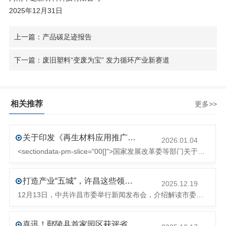
2025年12月31日
上一篇：产品碳足迹报告
下一篇：废旧塑料“变废为宝” 发力循环产业新赛道
相关推荐
更多>>
关于印发《再生材料应用推广行动方案》的通知(发改环资〔2025〕1681号)
2026.01.04
<sectiondata-pm-slice="00[]">国家发展改革委等部门关于印发《再生材料应用推广行动方案》的通知</section><section>发改环资〔2025〕1681号各省、自治区、直辖市、新疆生产建设兵团发展改革委、工业和信息化主管部门、财政厅（局）、生态环境厅（局）、商务厅（
打造产业“五城”，许昌这些领域将迎来大发展！
2025.12.19
12月13日，中共许昌市委举行新闻发布会，介绍解读市委八届十次全会的有关情况。记者从发布会了解到，“十五五”时期，许昌将加快构建现代化产业体系，持续巩固壮大实体经济根基。一系列前瞻布局和突破性举措即将展开，一起来看！<section><section>锚定“五城”目标，打造产业特色优势&...
喜讯！鄢陵县首家园区获评省级循环再生工业园