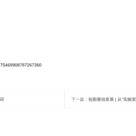
5775469908787267360
贺词
下一篇：
创新驱动发展 | 从“实验室”走向“