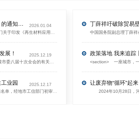
关于印发《再生材料应用推广行动方案》的通知(发改环资〔2025〕1681号)
2026.01.04
<sectiondata-pm-slice="00[]">国家发展改革委等部门关于印发《再生材料应用推广行动方案》的通知</section><section>发改环资〔2025〕1681号各省、自治区、直辖市、新疆生产建设兵团发展改革委、工业和信息化主管部门、财政厅（局）、生态环境厅（局）、商务厅（
大发展！
政策落地 我来追踪
2025.12.19
12月13日，中共许昌市委举行新闻发布会，介绍解读市委八届十次全会的有关情况。记者从发布会了解到，“十五五”时期，许昌将加快构建现代化产业体系，持续巩固壮大实体经济根基。一系列前瞻布局和突破性举措即将展开，一起来看！<section><section>锚定“五城”目标，打造产业特色优势&...
生工业园
让废弃物“循环”起来
2025.12.17
近日，河南省工信厅发布第四批省级循环再生工业园名单，经地市工信部门初审推荐、园区现场答辩、专家评判等环节，城发环境（许昌）循环经济产业园成功入选，系鄢陵县首家省级循环再生工业园。该园区是河南省首个高值化再生塑料循环经济产业园，由鄢陵县、河南省投资集团城发环境股份有限公司、河南平远新材料科技有限公司三