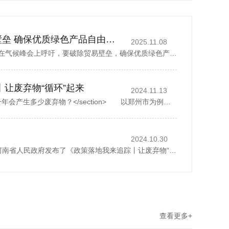
丁薛祥吁破除贸易壁垒 确保优质绿色产品自由流通
2025.11.08
中国国务院副总理丁薛祥在气候峰会上呼吁，要破除贸易壁垒，确保优质绿色产品自由流通。据新华社报道，丁薛祥于当地时间星期四(11月6日)在巴西贝伦举行的《联合国气候变化框架公约》第30次缔约方大会贝伦气候峰会...
丨让废弃物“循环”起来
2024.11.13
<section> 一座城市，一年会产生多少废弃物？</section> 以郑州市为例，去年全市域分类收集、转运各类生活垃圾500多万吨，人均每天约1.07公斤。而这其中，矿泉水瓶、外卖...
2024.10.30
2024年10月28日，河南省人民政府发布了《政策落地我来追踪丨让废弃物“循环”起来》，1斤废纸可以制成0.8斤再生纸、30个塑料瓶可以制成一件再生厚外套、废弃家电中的金属零部件可以回炉重造……历经多个环节...
查看更多+