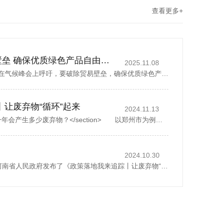
查看更多+
丁薛祥吁破除贸易壁垒 确保优质绿色产品自由流通
2025.11.08
中国国务院副总理丁薛祥在气候峰会上呼吁，要破除贸易壁垒，确保优质绿色产品自由流通。据新华社报道，丁薛祥于当地时间星期四(11月6日)在巴西贝伦举行的《联合国气候变化框架公约》第30次缔约方大会贝伦气候峰会...
丨让废弃物“循环”起来
2024.11.13
<section> 一座城市，一年会产生多少废弃物？</section> 以郑州市为例，去年全市域分类收集、转运各类生活垃圾500多万吨，人均每天约1.07公斤。而这其中，矿泉水瓶、外卖...
2024.10.30
2024年10月28日，河南省人民政府发布了《政策落地我来追踪丨让废弃物“循环”起来》，1斤废纸可以制成0.8斤再生纸、30个塑料瓶可以制成一件再生厚外套、废弃家电中的金属零部件可以回炉重造……历经多个环节...