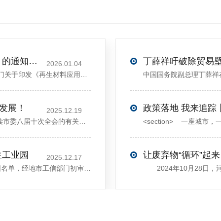
关于印发《再生材料应用推广行动方案》的通知(发改环资〔2025〕1681号)
2026.01.04
<sectiondata-pm-slice="00[]">国家发展改革委等部门关于印发《再生材料应用推广行动方案》的通知</section><section>发改环资〔2025〕1681号各省、自治区、直辖市、新疆生产建设兵团发展改革委、工业和信息化主管部门、财政厅（局）、生态环境厅（局）、商务厅（
大发展！
政策落地 我来追踪
2025.12.19
12月13日，中共许昌市委举行新闻发布会，介绍解读市委八届十次全会的有关情况。记者从发布会了解到，“十五五”时期，许昌将加快构建现代化产业体系，持续巩固壮大实体经济根基。一系列前瞻布局和突破性举措即将展开，一起来看！<section><section>锚定“五城”目标，打造产业特色优势&...
生工业园
让废弃物“循环”起来
2025.12.17
近日，河南省工信厅发布第四批省级循环再生工业园名单，经地市工信部门初审推荐、园区现场答辩、专家评判等环节，城发环境（许昌）循环经济产业园成功入选，系鄢陵县首家省级循环再生工业园。该园区是河南省首个高值化再生塑料循环经济产业园，由鄢陵县、河南省投资集团城发环境股份有限公司、河南平远新材料科技有限公司三