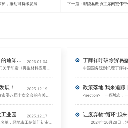
保护，推动可持续发展
下一篇：
鄢陵县政协主席阎宏伟带
关于印发《再生材料应用推广行动方案》的通知(发改环资〔2025〕1681号)
2026.01.04
<sectiondata-pm-slice="00[]">国家发展改革委等部门关于印发《再生材料应用推广行动方案》的通知</section><section>发改环资〔2025〕1681号各省、自治区、直辖市、新疆生产建设兵团发展改革委、工业和信息化主管部门、财政厅（局）、生态环境厅（局）、商务厅（
大发展！
政策落地 我来追踪
2025.12.19
12月13日，中共许昌市委举行新闻发布会，介绍解读市委八届十次全会的有关情况。记者从发布会了解到，“十五五”时期，许昌将加快构建现代化产业体系，持续巩固壮大实体经济根基。一系列前瞻布局和突破性举措即将展开，一起来看！<section><section>锚定“五城”目标，打造产业特色优势&...
生工业园
让废弃物“循环”起来
2025.12.17
近日，河南省工信厅发布第四批省级循环再生工业园名单，经地市工信部门初审推荐、园区现场答辩、专家评判等环节，城发环境（许昌）循环经济产业园成功入选，系鄢陵县首家省级循环再生工业园。该园区是河南省首个高值化再生塑料循环经济产业园，由鄢陵县、河南省投资集团城发环境股份有限公司、河南平远新材料科技有限公司三