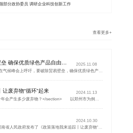
领部分政协委员 调研企业科技创新工作
查看更多+
丁薛祥吁破除贸易壁垒 确保优质绿色产品自由流通
2025.11.08
中国国务院副总理丁薛祥在气候峰会上呼吁，要破除贸易壁垒，确保优质绿色产品自由流通。据新华社报道，丁薛祥于当地时间星期四(11月6日)在巴西贝伦举行的《联合国气候变化框架公约》第30次缔约方大会贝伦气候峰会...
丨让废弃物“循环”起来
2024.11.13
<section> 一座城市，一年会产生多少废弃物？</section> 以郑州市为例，去年全市域分类收集、转运各类生活垃圾500多万吨，人均每天约1.07公斤。而这其中，矿泉水瓶、外卖...
2024.10.30
2024年10月28日，河南省人民政府发布了《政策落地我来追踪丨让废弃物“循环”起来》，1斤废纸可以制成0.8斤再生纸、30个塑料瓶可以制成一件再生厚外套、废弃家电中的金属零部件可以回炉重造……历经多个环节...