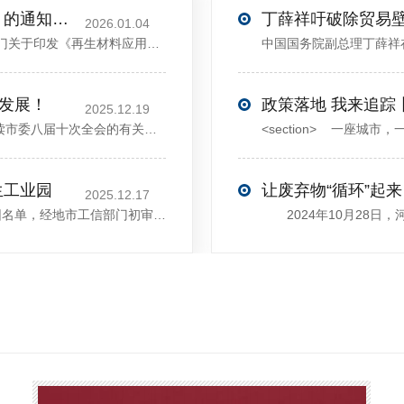
关于印发《再生材料应用推广行动方案》的通知(发改环资〔2025〕1681号)
2026.01.04
<sectiondata-pm-slice="00[]">国家发展改革委等部门关于印发《再生材料应用推广行动方案》的通知</section><section>发改环资〔2025〕1681号各省、自治区、直辖市、新疆生产建设兵团发展改革委、工业和信息化主管部门、财政厅（局）、生态环境厅（局）、商务厅（
大发展！
政策落地 我来追踪
2025.12.19
12月13日，中共许昌市委举行新闻发布会，介绍解读市委八届十次全会的有关情况。记者从发布会了解到，“十五五”时期，许昌将加快构建现代化产业体系，持续巩固壮大实体经济根基。一系列前瞻布局和突破性举措即将展开，一起来看！<section><section>锚定“五城”目标，打造产业特色优势&...
生工业园
让废弃物“循环”起来
2025.12.17
近日，河南省工信厅发布第四批省级循环再生工业园名单，经地市工信部门初审推荐、园区现场答辩、专家评判等环节，城发环境（许昌）循环经济产业园成功入选，系鄢陵县首家省级循环再生工业园。该园区是河南省首个高值化再生塑料循环经济产业园，由鄢陵县、河南省投资集团城发环境股份有限公司、河南平远新材料科技有限公司三