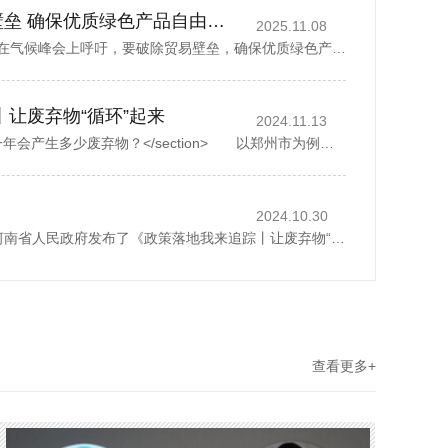
丁薛祥吁破除贸易壁垒 确保优质绿色产品自由流通
2025.11.08
中国国务院副总理丁薛祥在气候峰会上呼吁，要破除贸易壁垒，确保优质绿色产品自由流通。据新华社报道，丁薛祥于当地时间星期四(11月6日)在巴西贝伦举行的《联合国气候变化框架公约》第30次缔约方大会贝伦气候峰会...
丨让废弃物“循环”起来
2024.11.13
<section> 一座城市，一年会产生多少废弃物？</section> 以郑州市为例，去年全市域分类收集、转运各类生活垃圾500多万吨，人均每天约1.07公斤。而这其中，矿泉水瓶、外卖...
2024.10.30
2024年10月28日，河南省人民政府发布了《政策落地我来追踪丨让废弃物“循环”起来》，1斤废纸可以制成0.8斤再生纸、30个塑料瓶可以制成一件再生厚外套、废弃家电中的金属零部件可以回炉重造……历经多个环节...
查看更多+