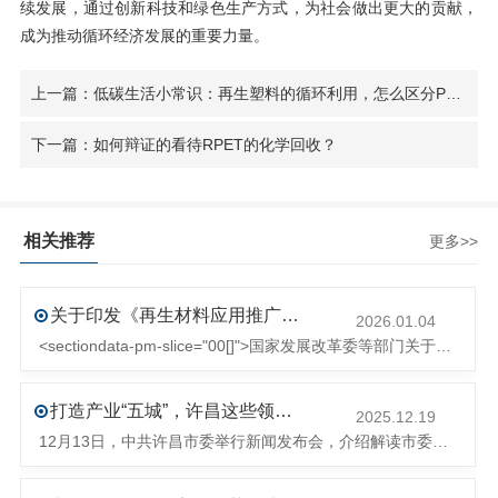
续发展，通过创新科技和绿色生产方式，为社会做出更大的贡献，
成为推动循环经济发展的重要力量。
上一篇：低碳生活小常识：再生塑料的循环利用，怎么区分PP和PE等聚烯烃类塑料
下一篇：如何辩证的看待RPET的化学回收？
相关推荐
更多>>
关于印发《再生材料应用推广行动方案》的通知(发改环资〔2025〕1681号)
2026.01.04
<sectiondata-pm-slice="00[]">国家发展改革委等部门关于印发《再生材料应用推广行动方案》的通知</section><section>发改环资〔2025〕1681号各省、自治区、直辖市、新疆生产建设兵团发展改革委、工业和信息化主管部门、财政厅（局）、生态环境厅（局）、商务厅（
打造产业“五城”，许昌这些领域将迎来大发展！
2025.12.19
12月13日，中共许昌市委举行新闻发布会，介绍解读市委八届十次全会的有关情况。记者从发布会了解到，“十五五”时期，许昌将加快构建现代化产业体系，持续巩固壮大实体经济根基。一系列前瞻布局和突破性举措即将展开，一起来看！<section><section>锚定“五城”目标，打造产业特色优势&...