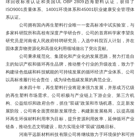
球回收标准认证和美国UL OBP 2809趋海塑料认证，获得了
ISO9001质量体系、14001环境体系和45001职业健康安全管理体
系认证。
公司拥有国内再生塑料行业唯一一套高标准中试实验室，与
多家科研院所和高校有深度产学研合作。公司的首席科学家李望良
研究员是河南省人民政府特聘研究员，入选中科院百人计划，并在
固体废弃物资源化和高值化利用领域做出了突出贡献。
公司秉承规范化、集团化和产业化的发展思路，努力打造自
主的知识产权和循环再生品牌，推动整个行业的升级改造，致力于
构建绿色低碳和科技赋能的可持续发展的循环经济产业体系。公司
以高标准履行社会责任，成为绿色低碳发展的典范企业。
未来四十年，再生塑料行业将迎来强力发展，并形成万亿级
的再生塑料市场需求。公司积极与产业链上下游企业、第三方机
构、公益组织和政府合作，抓住
"双碳"政策和市场机遇。立足新发
展阶段，公司将全面贯彻新发展理念，构建新发展格局，以提高循
环再生环保材料利用率为目标，提升资源利用效率，延伸循环产业
链条，推动生态文明建设，助力实现全球"双碳"战略目标。
河南平远新材料科技有限公司将继续致力于环境保护和可持