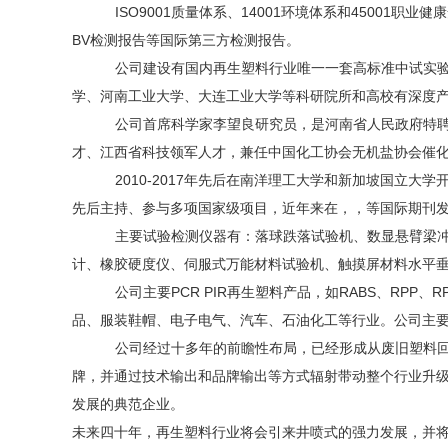
ISO9001质量体系、14001环境体系和4500
BV检测报告等国际第三方检测报告。
公司建设有国内再生塑料行业唯一一套高标准中试实
学、河南工业大学、大连工业大学等科研院所和高校有深度
公司首席科学家李望良研究员，是河南省人民政府特
才、江西省科技领军人才，兼任中国化工协会无机盐协会催
2010-2017年先后在南洋理工大学和新加坡国
先后主持、参与多项国家级项目，近年来在，，等国际期刊发
主要试验检测仪器有：落球跌落试验机、数显悬臂梁
计、橡胶硬度仪、伺服式万能材料试验机、触摸屏材料水平
公司主要
P
CR PIR
再生塑料产品，如
RABS、RPP、R
品、服装鞋帽、电子电气、汽车、石油化工等行业。公司主要
公司经过十多年的前瞻性布局，已经形成从废旧塑料
牌，并通过技术输出和品牌输出等方式辐射带动整个行业升
发展的典范企业。
未来四十年，再生塑料行业将会引来井喷式的强力发展，并