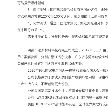
可能属于哪种塑料。
3、熔点测试：聚丙烯和聚乙烯具有不同的熔点。通过进
熔点范围通常在120°C至130°C之间。熔点测试可以使用
4、化学测试：通过一些化学测试，如红外光谱分析（
征来区分PP和PE。
需要注意的是，准确区分再生聚丙烯和聚乙烯可能需
河南平远新材料科技有限公司成立于
2017年，工厂
用方案解决商，分别在浙江省宁波市、广东省东莞市建设有销
公司已累计处置利用各种再生塑料1
0余万吨。
2020年9月,国家主席习近平在第75届联合国大会一
公司长期致力于解决人类日益严峻的环境问题，深度
生产生活方式，不断创造更大价值。
公司是国家高新技术企业，河南省专精特新企业，河
公司已通过
GRS全球回收标准认证（国内第一家取得
美国
UL OBP 2809趋海塑料认证（全球第六家取