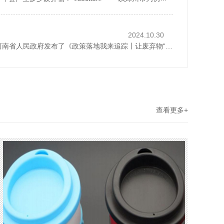
2024.10.30
2024年10月28日，河南省人民政府发布了《政策落地我来追踪丨让废弃物“循环”起来》，1斤废纸可以制成0.8斤再生纸、30个塑料瓶可以制成一件再生厚外套、废弃家电中的金属零部件可以回炉重造……历经多个环节...
查看更多+