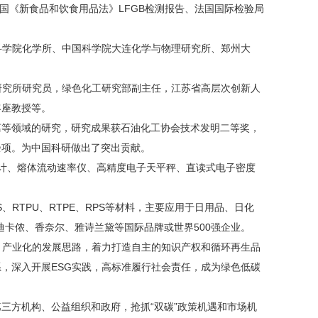
、德国《新食品和饮食用品法》LFGB检测报告、法国国际检验局
科学院化学所、中国科学院大连化学与物理研究所、郑州大
研究所研究员，绿色化工研究部副主任，江苏省高层次创新人
客座教授等。
分离等领域的研究，研究成果获石油化工协会技术发明二等奖，
余项。为中国科研做出了突出贡献。
度计、熔体流动速率仪、高精度电子天平秤、直读式电子密度
、RAS、RTPU、RTPE、RPS等材料，主要应用于日用品、日化
卡侬、香奈尔、雅诗兰黛等国际品牌或世界500强企业。
、产业化的发展思路，着力打造自主的知识产权和循环再生品
系，深入开展
ESG实践，高标准履行社会责任，成为绿色低碳
第三方机构、公益组织和政府，抢抓
“双碳”政策机遇和市场机