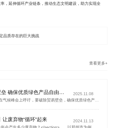
效率，延伸循环产业链条，推动生态文明建设，助力实现全
定品质存在的巨大挑战
查看更多+
丁薛祥吁破除贸易壁垒 确保优质绿色产品自由流通
2025.11.08
中国国务院副总理丁薛祥在气候峰会上呼吁，要破除贸易壁垒，确保优质绿色产品自由流通。据新华社报道，丁薛祥于当地时间星期四(11月6日)在巴西贝伦举行的《联合国气候变化框架公约》第30次缔约方大会贝伦气候峰会...
丨让废弃物“循环”起来
2024.11.13
<section> 一座城市，一年会产生多少废弃物？</section> 以郑州市为例，去年全市域分类收集、转运各类生活垃圾500多万吨，人均每天约1.07公斤。而这其中，矿泉水瓶、外卖...