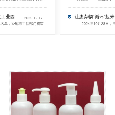
生工业园
让废弃物“循环”起来
2025.12.17
近日，河南省工信厅发布第四批省级循环再生工业园名单，经地市工信部门初审推荐、园区现场答辩、专家评判等环节，城发环境（许昌）循环经济产业园成功入选，系鄢陵县首家省级循环再生工业园。该园区是河南省首个高值化再生塑料循环经济产业园，由鄢陵县、河南省投资集团城发环境股份有限公司、河南平远新材料科技有限公司三