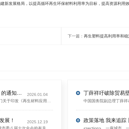
构建新发展格局，以提高循环再生环保材料利用率为目标，提高资源利用
下一篇：
再生塑料提高利用率和稳
关于印发《再生材料应用推广行动方案》的通知(发改环资〔2025〕1681号)
2026.01.04
<sectiondata-pm-slice="00[]">国家发展改革委等部门关于印发《再生材料应用推广行动方案》的通知</section><section>发改环资〔2025〕1681号各省、自治区、直辖市、新疆生产建设兵团发展改革委、工业和信息化主管部门、财政厅（局）、生态环境厅（局）、商务厅（
大发展！
政策落地 我来追踪
2025.12.19
12月13日，中共许昌市委举行新闻发布会，介绍解读市委八届十次全会的有关情况。记者从发布会了解到，“十五五”时期，许昌将加快构建现代化产业体系，持续巩固壮大实体经济根基。一系列前瞻布局和突破性举措即将展开，一起来看！<section><section>锚定“五城”目标，打造产业特色优势&...