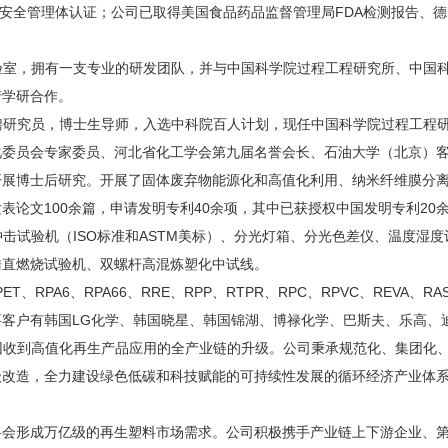
1职业健康安全管理体认证；公司已取得美国食品药品监督管理局FDA检测报告
验室，拥有一支专业的研发团队，并与中国科学院过程工程研究所、中国
产学研合作。
聘研究员，博士生导师，入选中科院百人计划，现任中国科学院过程工程
化委员会专家委员、河北省化工学会第九届名誉会长、石油大学（北京）
立大学开展博士后研究。开展了固体废弃物能源化和高值化利用、纳米纤维膜
表论文100余篇，申请发明专利40余项，其中已获授权中国发明专利20
冲击试验机（
ISO标准和ASTM美标）、分光灯箱、分光色差仪、温度湿
垂直燃烧试验机、双螺杆高混炼塑化中试线。
PET、RPA6、RPA66、RRE、RPP、RTPR、RPC、RPVC、REVA
客户有韩国LG化学、韩国晓星、韩国锦湖、博禄化学、巴斯夫、乐高、迪
回收到高值化再生产品应用的全产业链的升级。公司秉承规范化、集团化
级改造，全力建设绿色低碳和科技赋能的可持续性发展的循环经济产业体
将会形成万亿级的再生塑料市场需求。公司积极携手产业链上下游企业、