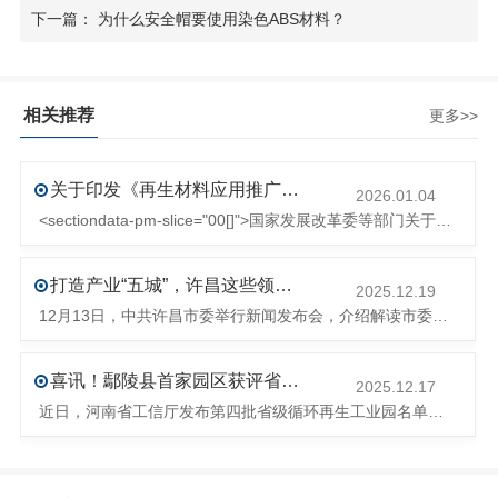
下一篇： 为什么安全帽要使用染色ABS材料？
相关推荐
更多>>
关于印发《再生材料应用推广行动方案》的通知(发改环资〔2025〕1681号)
2026.01.04
<sectiondata-pm-slice="00[]">国家发展改革委等部门关于印发《再生材料应用推广行动方案》的通知</section><section>发改环资〔2025〕1681号各省、自治区、直辖市、新疆生产建设兵团发展改革委、工业和信息化主管部门、财政厅（局）、生态环境厅（局）、商务厅（
打造产业“五城”，许昌这些领域将迎来大发展！
2025.12.19
12月13日，中共许昌市委举行新闻发布会，介绍解读市委八届十次全会的有关情况。记者从发布会了解到，“十五五”时期，许昌将加快构建现代化产业体系，持续巩固壮大实体经济根基。一系列前瞻布局和突破性举措即将展开，一起来看！<section><section>锚定“五城”目标，打造产业特色优势&...
喜讯！鄢陵县首家园区获评省级循环再生工业园
2025.12.17
近日，河南省工信厅发布第四批省级循环再生工业园名单，经地市工信部门初审推荐、园区现场答辩、专家评判等环节，城发环境（许昌）循环经济产业园成功入选，系鄢陵县首家省级循环再生工业园。该园区是河南省首个高值化再生塑料循环经济产业园，由鄢陵县、河南省投资集团城发环境股份有限公司、河南平远新材料科技有限公司三