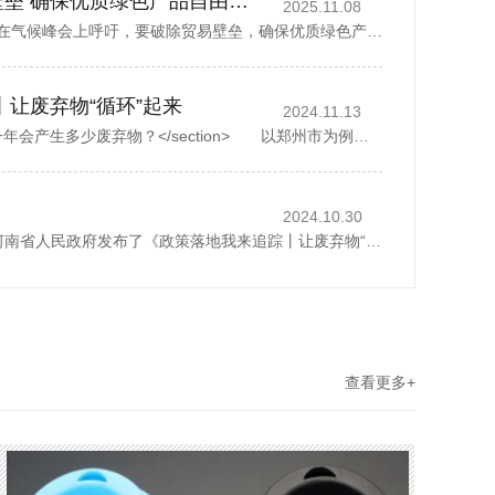
丁薛祥吁破除贸易壁垒 确保优质绿色产品自由流通
2025.11.08
中国国务院副总理丁薛祥在气候峰会上呼吁，要破除贸易壁垒，确保优质绿色产品自由流通。据新华社报道，丁薛祥于当地时间星期四(11月6日)在巴西贝伦举行的《联合国气候变化框架公约》第30次缔约方大会贝伦气候峰会...
丨让废弃物“循环”起来
2024.11.13
<section> 一座城市，一年会产生多少废弃物？</section> 以郑州市为例，去年全市域分类收集、转运各类生活垃圾500多万吨，人均每天约1.07公斤。而这其中，矿泉水瓶、外卖...
2024.10.30
2024年10月28日，河南省人民政府发布了《政策落地我来追踪丨让废弃物“循环”起来》，1斤废纸可以制成0.8斤再生纸、30个塑料瓶可以制成一件再生厚外套、废弃家电中的金属零部件可以回炉重造……历经多个环节...
查看更多+