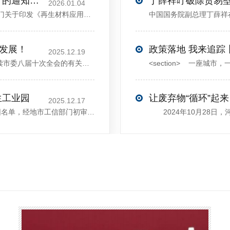
关于印发《再生材料应用推广行动方案》的通知(发改环资〔2025〕1681号)
2026.01.04
<sectiondata-pm-slice="00[]">国家发展改革委等部门关于印发《再生材料应用推广行动方案》的通知</section><section>发改环资〔2025〕1681号各省、自治区、直辖市、新疆生产建设兵团发展改革委、工业和信息化主管部门、财政厅（局）、生态环境厅（局）、商务厅（
大发展！
政策落地 我来追踪
2025.12.19
12月13日，中共许昌市委举行新闻发布会，介绍解读市委八届十次全会的有关情况。记者从发布会了解到，“十五五”时期，许昌将加快构建现代化产业体系，持续巩固壮大实体经济根基。一系列前瞻布局和突破性举措即将展开，一起来看！<section><section>锚定“五城”目标，打造产业特色优势&...
生工业园
让废弃物“循环”起来
2025.12.17
近日，河南省工信厅发布第四批省级循环再生工业园名单，经地市工信部门初审推荐、园区现场答辩、专家评判等环节，城发环境（许昌）循环经济产业园成功入选，系鄢陵县首家省级循环再生工业园。该园区是河南省首个高值化再生塑料循环经济产业园，由鄢陵县、河南省投资集团城发环境股份有限公司、河南平远新材料科技有限公司三