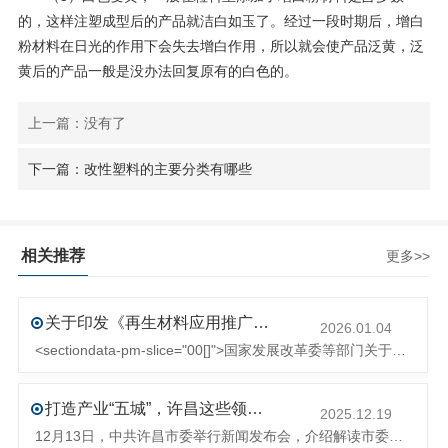
的，这样注塑成型后的产品就洁白如玉了。经过一段时期后，增白
粉材料在日光的作用下会失去增白作用，所以就会使产品泛黄，泛
黄后的产品一般是没办法回复原有的白色的。
上一篇：没有了
下一篇：改性塑料的主要分类有哪些
相关推荐
更多>>
关于印发《再生材料应用推广行动方案》的通知(发改环资〔2025〕1681号)
2026.01.04
<sectiondata-pm-slice="00[]">国家发展改革委等部门关于印发《再生材料应用推广行动方案》的通知</section><section>发改环资〔2025〕1681号各省、自治区、直辖市、新疆生产建设兵团发展改革委、工业和信息化主管部门、财政厅（局）、生态环境厅（局）、商务厅（
打造产业“五城”，许昌这些领域将迎来大发展！
2025.12.19
12月13日，中共许昌市委举行新闻发布会，介绍解读市委八届十次全会的有关情况。记者从发布会了解到，“十五五”时期，许昌将加快构建现代化产业体系，持续巩固壮大实体经济根基。一系列前瞻布局和突破性举措即将展开，一起来看！<section><section>锚定“五城”目标，打造产业特色优势&...