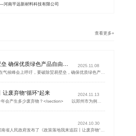
——河南平远新材料科技有限公司
查看更多+
丁薛祥吁破除贸易壁垒 确保优质绿色产品自由流通
2025.11.08
中国国务院副总理丁薛祥在气候峰会上呼吁，要破除贸易壁垒，确保优质绿色产品自由流通。据新华社报道，丁薛祥于当地时间星期四(11月6日)在巴西贝伦举行的《联合国气候变化框架公约》第30次缔约方大会贝伦气候峰会...
丨让废弃物“循环”起来
2024.11.13
<section> 一座城市，一年会产生多少废弃物？</section> 以郑州市为例，去年全市域分类收集、转运各类生活垃圾500多万吨，人均每天约1.07公斤。而这其中，矿泉水瓶、外卖...
2024.10.30
2024年10月28日，河南省人民政府发布了《政策落地我来追踪丨让废弃物“循环”起来》，1斤废纸可以制成0.8斤再生纸、30个塑料瓶可以制成一件再生厚外套、废弃家电中的金属零部件可以回炉重造……历经多个环节...