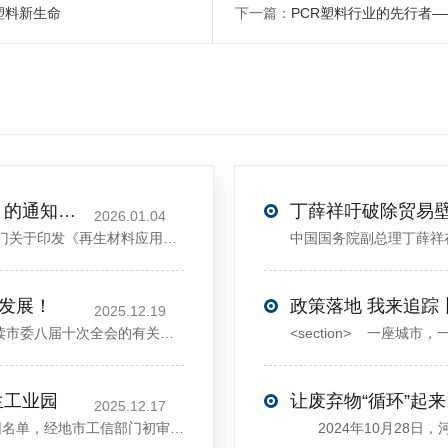
塑料新生命
下一篇：
PCR塑料行业的先行者
关于印发《再生材料应用推广行动方案》的通知(发改环资〔2025〕1681号)
2026.01.04
<sectiondata-pm-slice="00[]">国家发展改革委等部门关于印发《再生材料应用推广行动方案》的通知</section><section>发改环资〔2025〕1681号各省、自治区、直辖市、新疆生产建设兵团发展改革委、工业和信息化主管部门、财政厅（局）、生态环境厅（局）、商务厅（
大发展！
政策落地 我来追踪
2025.12.19
12月13日，中共许昌市委举行新闻发布会，介绍解读市委八届十次全会的有关情况。记者从发布会了解到，“十五五”时期，许昌将加快构建现代化产业体系，持续巩固壮大实体经济根基。一系列前瞻布局和突破性举措即将展开，一起来看！<section><section>锚定“五城”目标，打造产业特色优势&...
生工业园
让废弃物“循环”起来
2025.12.17
近日，河南省工信厅发布第四批省级循环再生工业园名单，经地市工信部门初审推荐、园区现场答辩、专家评判等环节，城发环境（许昌）循环经济产业园成功入选，系鄢陵县首家省级循环再生工业园。该园区是河南省首个高值化再生塑料循环经济产业园，由鄢陵县、河南省投资集团城发环境股份有限公司、河南平远新材料科技有限公司三