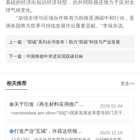
基础的经济向知识经济转型，此外阿联酋还致力于应对全
球气候变化。
“加强全球与区域合作将有力助推亚洲碳中和行动，亚
洲各国将为世界可持续发展作出重要贡献。”李保东说。
上一篇：“双碳”系列丛书发布！助力“双碳”科技与产业发展
下一篇：中国将稳中求进实现双碳目标
相关推荐
更多>>
关于印发《再生材料应用推广行动方案》的通知(发改环资〔2025〕1681号)
2026.01.04
<sectiondata-pm-slice="00[]">国家发展改革委等部门关于印发《再生材料应用推广行动方案》的通知</section><section>发改环资〔2025〕1681号各省、自治区、直辖市、新疆生产建设兵团发展改革委、工业和信息化主管部门、财政厅（局）、生态环境厅（局）、商务厅（
打造产业“五城”，许昌这些领域将迎来大发展！
2025.12.19
12月13日，中共许昌市委举行新闻发布会，介绍解读市委八届十次全会的有关情况。记者从发布会了解到，“十五五”时期，许昌将加快构建现代化产业体系，持续巩固壮大实体经济根基。一系列前瞻布局和突破性举措即将展开，一起来看！<section><section>锚定“五城”目标，打造产业特色优势&...