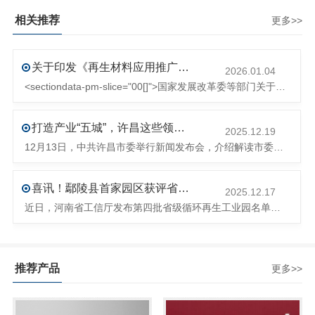
相关推荐
更多>>
关于印发《再生材料应用推广行动方案》的通知(发改环资〔2025〕1681号)
2026.01.04
<sectiondata-pm-slice="00[]">国家发展改革委等部门关于印发《再生材料应用推广行动方案》的通知</section><section>发改环资〔2025〕1681号各省、自治区、直辖市、新疆生产建设兵团发展改革委、工业和信息化主管部门、财政厅（局）、生态环境厅（局）、商务厅（
打造产业“五城”，许昌这些领域将迎来大发展！
2025.12.19
12月13日，中共许昌市委举行新闻发布会，介绍解读市委八届十次全会的有关情况。记者从发布会了解到，“十五五”时期，许昌将加快构建现代化产业体系，持续巩固壮大实体经济根基。一系列前瞻布局和突破性举措即将展开，一起来看！<section><section>锚定“五城”目标，打造产业特色优势&...
喜讯！鄢陵县首家园区获评省级循环再生工业园
2025.12.17
近日，河南省工信厅发布第四批省级循环再生工业园名单，经地市工信部门初审推荐、园区现场答辩、专家评判等环节，城发环境（许昌）循环经济产业园成功入选，系鄢陵县首家省级循环再生工业园。该园区是河南省首个高值化再生塑料循环经济产业园，由鄢陵县、河南省投资集团城发环境股份有限公司、河南平远新材料科技有限公司三
推荐产品
更多>>