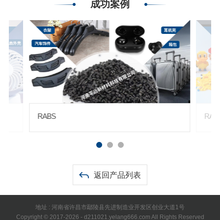
成功案例
RABS
RA
返回产品列表
地址 : 河南省许昌市鄢陵县先进制造业开发区创业大道1号
Copyright © 2017-2026 - d211021.yelang666.com All Rights Reserved