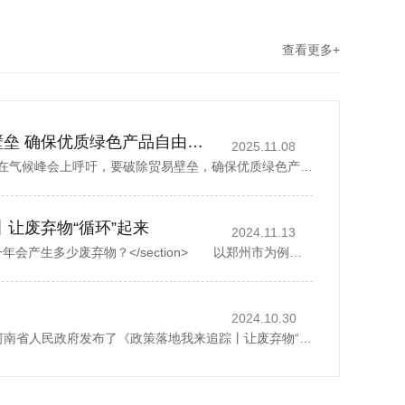
查看更多+
丁薛祥吁破除贸易壁垒 确保优质绿色产品自由流通
2025.11.08
中国国务院副总理丁薛祥在气候峰会上呼吁，要破除贸易壁垒，确保优质绿色产品自由流通。据新华社报道，丁薛祥于当地时间星期四(11月6日)在巴西贝伦举行的《联合国气候变化框架公约》第30次缔约方大会贝伦气候峰会...
丨让废弃物“循环”起来
2024.11.13
<section> 一座城市，一年会产生多少废弃物？</section> 以郑州市为例，去年全市域分类收集、转运各类生活垃圾500多万吨，人均每天约1.07公斤。而这其中，矿泉水瓶、外卖...
2024.10.30
2024年10月28日，河南省人民政府发布了《政策落地我来追踪丨让废弃物“循环”起来》，1斤废纸可以制成0.8斤再生纸、30个塑料瓶可以制成一件再生厚外套、废弃家电中的金属零部件可以回炉重造……历经多个环节...