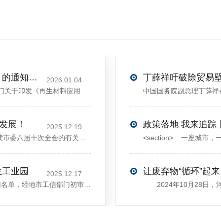
关于印发《再生材料应用推广行动方案》的通知(发改环资〔2025〕1681号)
2026.01.04
<sectiondata-pm-slice="00[]">国家发展改革委等部门关于印发《再生材料应用推广行动方案》的通知</section><section>发改环资〔2025〕1681号各省、自治区、直辖市、新疆生产建设兵团发展改革委、工业和信息化主管部门、财政厅（局）、生态环境厅（局）、商务厅（
大发展！
政策落地 我来追踪
2025.12.19
12月13日，中共许昌市委举行新闻发布会，介绍解读市委八届十次全会的有关情况。记者从发布会了解到，“十五五”时期，许昌将加快构建现代化产业体系，持续巩固壮大实体经济根基。一系列前瞻布局和突破性举措即将展开，一起来看！<section><section>锚定“五城”目标，打造产业特色优势&...
生工业园
让废弃物“循环”起来
2025.12.17
近日，河南省工信厅发布第四批省级循环再生工业园名单，经地市工信部门初审推荐、园区现场答辩、专家评判等环节，城发环境（许昌）循环经济产业园成功入选，系鄢陵县首家省级循环再生工业园。该园区是河南省首个高值化再生塑料循环经济产业园，由鄢陵县、河南省投资集团城发环境股份有限公司、河南平远新材料科技有限公司三