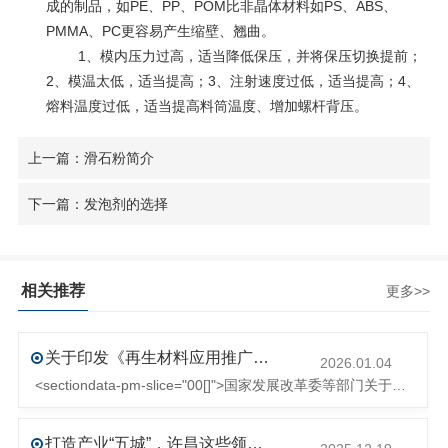
成的制品，如
PE
、
PP
、
POM
比非晶体材料如
PS
、
ABS
、
PMMA
、
PC
更容易产生缩壁、翘曲。
1、模内压力过高，适当降低保压，并将保压切换提前；
2
、模温太低，适当提高；
3
、注射速度过低，适当提高；
4
、
熔料温度过低，适当提高料筒温度、增加螺杆背压。
上一篇：滑石粉简介
下一篇：发泡剂的选择
相关推荐
更多>>
关于印发《再生材料应用推广行动方案》的通知(发改环资〔2025〕1681号)
2026.01.04
<sectiondata-pm-slice="00[]">国家发展改革委等部门关于印发《再生材料应用推广行动方案》的通知</section><section>发改环资〔2025〕1681号各省、自治区、直辖市、新疆生产建设兵团发展改革委、工业和信息化主管部门、财政厅（局）、生态环境厅（局）、商务厅（
打造产业“五城”，许昌这些领域将迎来大发展！