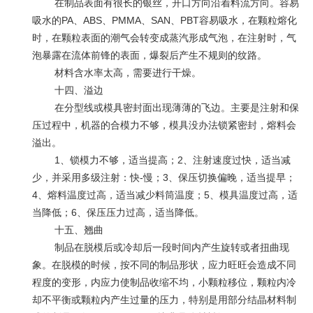
在制品表面有很长的银丝，开口方向沿着料流方向。容易
吸水的
PA
、
ABS
、
PMMA
、
SAN
、
PBT
容易吸水，在颗粒熔化
时，在颗粒表面的潮气会转变成蒸汽形成气泡，在注射时，气
泡暴露在流体前锋的表面，爆裂后产生不规则的纹路。
材料含水率太高，需要进行干燥。
十四、溢边
在分型线或模具密封面出现薄薄的飞边。主要是注射和保
压过程中，机器的合模力不够，模具没办法锁紧密封，熔料会
溢出。
1、锁模力不够，适当提高；
2
、注射速度过快，适当减
少，并采用多级注射：快
-
慢；
3
、保压切换偏晚，适当提早；
4
、熔料温度过高，适当减少料筒温度；
5
、模具温度过高，适
当降低；
6
、保压压力过高，适当降低。
十五、翘曲
制品在脱模后或冷却后一段时间内产生旋转或者扭曲现
象。在脱模的时候，按不同的制品形状，应力旺旺会造成不同
程度的变形，内应力使制品收缩不均，小颗粒移位，颗粒内冷
却不平衡或颗粒内产生过量的压力，特别是用部分结晶材料制