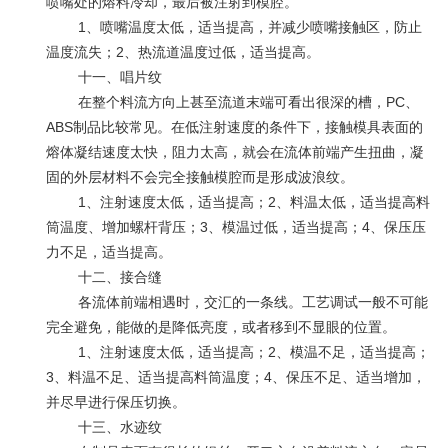
喷嘴处的熔料冷却，最后被注射到模腔。
1、喷嘴温度太低，适当提高，并减少喷嘴接触区，防止
温度流失；
2
、热流道温度过低，适当提高。
十一、唱片纹
在整个料流方向上甚至流道末端可看出很深的槽，
PC
、
ABS
制品比较常见。在低注射速度的条件下，接触模具表面的
熔体凝结速度太快，阻力太高，就会在流体前端产生扭曲，凝
固的外层材料不会完全接触模腔而是形成波浪纹。
1、注射速度太低，适当提高；
2
、料温太低，适当提高料
筒温度、增加螺杆背压；
3
、模温过低，适当提高；
4
、保压压
力不足，适当提高。
十二、接合缝
各流体前端相遇时，交汇的一条线。工艺调试一般不可能
完全避免，能做的是降低亮度，或者移到不显眼的位置。
1、注射速度太低，适当提高；
2
、模温不足，适当提高；
3
、料温不足、适当提高料筒温度；
4
、保压不足、适当增加，
并尽早进行保压切换。
十三、水迹纹