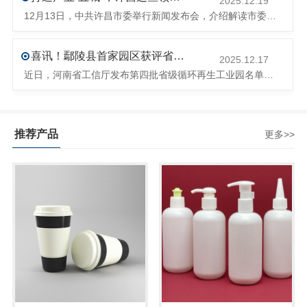
2025.12.19
12月13日，中共许昌市委举行新闻发布会，介绍解读市委八届十次全会的有关情况。记者从发布会了解到，“十五五”时期，许昌将加快构建现代化产业体系，持续巩固壮大实体经济根基。一系列前瞻布局和突破性举措即将展开，一起来看！<section><section>锚定“五城”目标，打造产业特色优势&...
喜讯！鄢陵县首家园区获评省级循环再生工业园
2025.12.17
近日，河南省工信厅发布第四批省级循环再生工业园名单，经地市工信部门初审推荐、园区现场答辩、专家评判等环节，城发环境（许昌）循环经济产业园成功入选，系鄢陵县首家省级循环再生工业园。该园区是河南省首个高值化再生塑料循环经济产业园，由鄢陵县、河南省投资集团城发环境股份有限公司、河南平远新材料科技有限公司三
推荐产品
更多>>