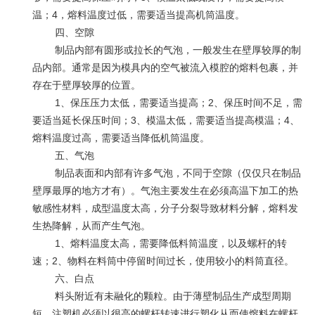
温；
4
，熔料温度过低，需要适当提高机筒温度。
四、空隙
制品内部有圆形或拉长的气泡，一般发生在壁厚较厚的制
品内部。通常是因为模具内的空气被流入模腔的熔料包裹，并
存在于壁厚较厚的位置。
1、保压压力太低，需要适当提高；
2
、保压时间不足，需
要适当延长保压时间；
3
、模温太低，需要适当提高模温；
4
、
熔料温度过高，需要适当降低机筒温度。
五、气泡
制品表面和内部有许多气泡，不同于空隙（仅仅只在制品
壁厚最厚的地方才有）。气泡主要发生在必须高温下加工的热
敏感性材料，成型温度太高，分子分裂导致材料分解，熔料发
生热降解，从而产生气泡。
1、熔料温度太高，需要降低料筒温度，以及螺杆的转
速；
2
、物料在料筒中停留时间过长，使用较小的料筒直径。
六、白点
料头附近有未融化的颗粒。由于薄壁制品生产成型周期
短，注塑机必须以很高的螺杆转速进行塑化从而使熔料在螺杆