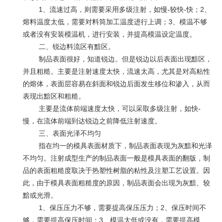
1、流速过高，则需要采用多级注射，如慢
-
较快
-
快；
2
、
熔料温度太低，需要对料筒加工温度进行上调；
3
、模温不够
或者没有安装模温机，进行安装，并提高模温设定温度。
二、锐边料流区有黯区。
制品表面很好，知道锐边。但是锐边以后表面出现黯区，
并且粗糙。主要是注射速度太快，流速太高，尤其是对高粘性
的熔体，表面层容易在斜面和锐边后面发生移位和渗入，从而
表现出黯区和粗糙。
主要是流体前端速度太快，可以采取多级注射，如快
-
慢，在流体前端到达锐边之前降低注射速度。
三、表面光泽不均匀
指在均一的模具表面材质下，制品表面表现为灰黯和光泽
不均匀。注射成型生产的制品表面一般是模具表面的翻版，制
品的表面粗糙度取决于热塑性树脂的粘性及注塑工艺设置。因
此，由于模具表面粗糙度的原因，制品表面会出现为灰黯、较
黯或光滑。
1、保压压力不够，需要提高保压压力；
2
、保压时间不
够，需要提高保压时间；
3
、模温太低或没有，需要提高模