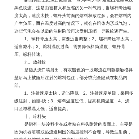
制品表面上以浇口或附近一点为中心向外发散出现银色或
黑色纹迹。这是由被挤入和压缩的另一种气泡，当螺杆降压幅
度太高，速度太快，螺杆头前面的熔料释放过多，会在熔料内
产生负压，而在温度过高的情况下，就会在熔体内形成气泡，
这些气泡会在以后的注射阶段再次受到压缩，导致纹迹产生。
1、螺杆降压太高，需要适当调整；
2
、螺杆降压率太高，
适当减小；
3
、熔料温度过高，需要降低料筒温度、螺杆背
压、螺杆转速。
九、放射纹
是指从浇口喷射出，有灰黯色的一股熔流在稍微接触模具
壁后马上被随后注射的熔料包住，部分或完全隐藏在制品内
部。
1、注射速度太快，适当降低；
2
、注射速度单级，采用多
级注射，如慢
-
快；
3
、熔料温度过低，提高机筒温度；
4
、浇
口区域模温太低，适当提高。
十、冷料头
是指有一块冷料卡在或者粘在料头附近的表面上。主要是
因为机器喷嘴或热流道周围的温度控制不合理，导致注射前，