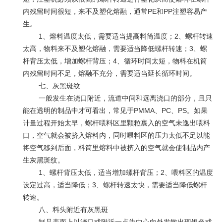
内残留时间很短，来不及塑化熔融，通常
PE
和
PP
注塑容易产
生。
1、熔料温度太低，需要适当提高料筒温度；
2
、螺杆转速
太高，物料来不及塑化熔融，需要适当降低螺杆转速；
3
、螺
杆背压太低，增加螺杆背压；
4
、循环时间太短，物料在机筒
内残留时间不足，熔融不充分，需要适当延长循环时间。
七、灰黑斑纹
一般发生在浇口附近，流道中间和远离浇口的部分，且只
能在透明的制品中才可看出，常见于
PMMA
、
PC
、
PS
。如果
计量过程开始太早，螺杆喂料区里颗粒裹入的空气未逸出喂料
口，空气就会被挤入熔料内，同时喂料区的压力太低不足以能
将空气移到后面，料筒里熔料中被挤入的空气就会使制品内产
生灰黑斑纹。
1、螺杆背压太低，适当增加螺杆背压；
2
、喂料区的温度
设定过高，适当降低；
3
、螺杆转速太快，需要适当降低螺杆
转速。
八、料头附近有灰黑斑