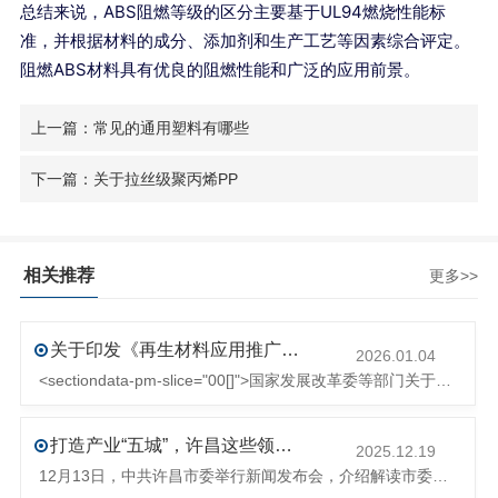
总结来说，ABS阻燃等级的区分主要基于UL94燃烧性能标
准，并根据材料的成分、添加剂和生产工艺等因素综合评定。
阻燃ABS材料具有优良的阻燃性能和广泛的应用前景。
上一篇：常见的通用塑料有哪些
下一篇：关于拉丝级聚丙烯PP
相关推荐
更多>>
关于印发《再生材料应用推广行动方案》的通知(发改环资〔2025〕1681号)
2026.01.04
<sectiondata-pm-slice="00[]">国家发展改革委等部门关于印发《再生材料应用推广行动方案》的通知</section><section>发改环资〔2025〕1681号各省、自治区、直辖市、新疆生产建设兵团发展改革委、工业和信息化主管部门、财政厅（局）、生态环境厅（局）、商务厅（
打造产业“五城”，许昌这些领域将迎来大发展！
2025.12.19
12月13日，中共许昌市委举行新闻发布会，介绍解读市委八届十次全会的有关情况。记者从发布会了解到，“十五五”时期，许昌将加快构建现代化产业体系，持续巩固壮大实体经济根基。一系列前瞻布局和突破性举措即将展开，一起来看！<section><section>锚定“五城”目标，打造产业特色优势&...