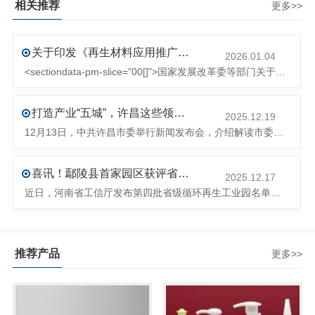
相关推荐
更多>>
关于印发《再生材料应用推广行动方案》的通知(发改环资〔2025〕1681号)
2026.01.04
<sectiondata-pm-slice="00[]">国家发展改革委等部门关于印发《再生材料应用推广行动方案》的通知</section><section>发改环资〔2025〕1681号各省、自治区、直辖市、新疆生产建设兵团发展改革委、工业和信息化主管部门、财政厅（局）、生态环境厅（局）、商务厅（
打造产业“五城”，许昌这些领域将迎来大发展！
2025.12.19
12月13日，中共许昌市委举行新闻发布会，介绍解读市委八届十次全会的有关情况。记者从发布会了解到，“十五五”时期，许昌将加快构建现代化产业体系，持续巩固壮大实体经济根基。一系列前瞻布局和突破性举措即将展开，一起来看！<section><section>锚定“五城”目标，打造产业特色优势&...
喜讯！鄢陵县首家园区获评省级循环再生工业园
2025.12.17
近日，河南省工信厅发布第四批省级循环再生工业园名单，经地市工信部门初审推荐、园区现场答辩、专家评判等环节，城发环境（许昌）循环经济产业园成功入选，系鄢陵县首家省级循环再生工业园。该园区是河南省首个高值化再生塑料循环经济产业园，由鄢陵县、河南省投资集团城发环境股份有限公司、河南平远新材料科技有限公司三
推荐产品
更多>>