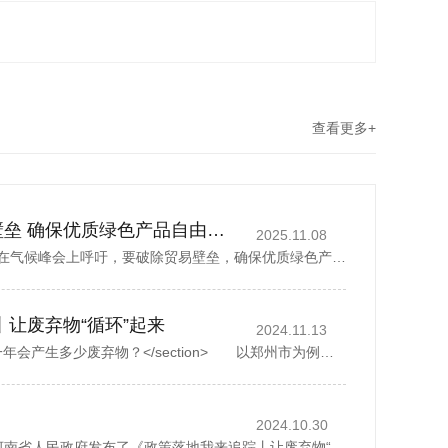
查看更多+
丁薛祥吁破除贸易壁垒 确保优质绿色产品自由流通
2025.11.08
中国国务院副总理丁薛祥在气候峰会上呼吁，要破除贸易壁垒，确保优质绿色产品自由流通。据新华社报道，丁薛祥于当地时间星期四(11月6日)在巴西贝伦举行的《联合国气候变化框架公约》第30次缔约方大会贝伦气候峰会...
丨让废弃物“循环”起来
2024.11.13
<section> 一座城市，一年会产生多少废弃物？</section> 以郑州市为例，去年全市域分类收集、转运各类生活垃圾500多万吨，人均每天约1.07公斤。而这其中，矿泉水瓶、外卖...
2024.10.30
2024年10月28日，河南省人民政府发布了《政策落地我来追踪丨让废弃物“循环”起来》，1斤废纸可以制成0.8斤再生纸、30个塑料瓶可以制成一件再生厚外套、废弃家电中的金属零部件可以回炉重造……历经多个环节...