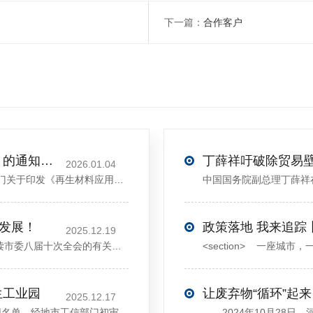
下一篇：
合作客户
关于印发《再生材料应用推广行动方案》的通知(发改环资〔2025〕1681号)
2026.01.04
<sectiondata-pm-slice="00[]">国家发展改革委等部门关于印发《再生材料应用推广行动方案》的通知</section><section>发改环资〔2025〕1681号各省、自治区、直辖市、新疆生产建设兵团发展改革委、工业和信息化主管部门、财政厅（局）、生态环境厅（局）、商务厅（
大发展！
政策落地 我来追踪
2025.12.19
12月13日，中共许昌市委举行新闻发布会，介绍解读市委八届十次全会的有关情况。记者从发布会了解到，“十五五”时期，许昌将加快构建现代化产业体系，持续巩固壮大实体经济根基。一系列前瞻布局和突破性举措即将展开，一起来看！<section><section>锚定“五城”目标，打造产业特色优势&...
生工业园
让废弃物“循环”起来
2025.12.17
近日，河南省工信厅发布第四批省级循环再生工业园名单，经地市工信部门初审推荐、园区现场答辩、专家评判等环节，城发环境（许昌）循环经济产业园成功入选，系鄢陵县首家省级循环再生工业园。该园区是河南省首个高值化再生塑料循环经济产业园，由鄢陵县、河南省投资集团城发环境股份有限公司、河南平远新材料科技有限公司三