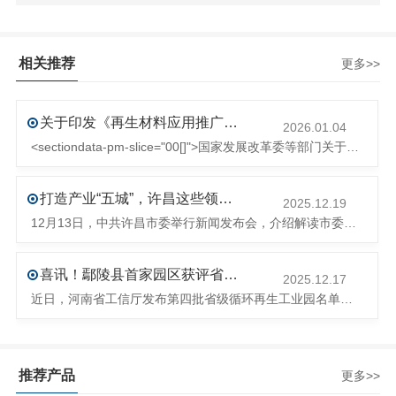
相关推荐
更多>>
关于印发《再生材料应用推广行动方案》的通知(发改环资〔2025〕1681号)
2026.01.04
<sectiondata-pm-slice="00[]">国家发展改革委等部门关于印发《再生材料应用推广行动方案》的通知</section><section>发改环资〔2025〕1681号各省、自治区、直辖市、新疆生产建设兵团发展改革委、工业和信息化主管部门、财政厅（局）、生态环境厅（局）、商务厅（
打造产业“五城”，许昌这些领域将迎来大发展！
2025.12.19
12月13日，中共许昌市委举行新闻发布会，介绍解读市委八届十次全会的有关情况。记者从发布会了解到，“十五五”时期，许昌将加快构建现代化产业体系，持续巩固壮大实体经济根基。一系列前瞻布局和突破性举措即将展开，一起来看！<section><section>锚定“五城”目标，打造产业特色优势&...
喜讯！鄢陵县首家园区获评省级循环再生工业园
2025.12.17
近日，河南省工信厅发布第四批省级循环再生工业园名单，经地市工信部门初审推荐、园区现场答辩、专家评判等环节，城发环境（许昌）循环经济产业园成功入选，系鄢陵县首家省级循环再生工业园。该园区是河南省首个高值化再生塑料循环经济产业园，由鄢陵县、河南省投资集团城发环境股份有限公司、河南平远新材料科技有限公司三
推荐产品
更多>>