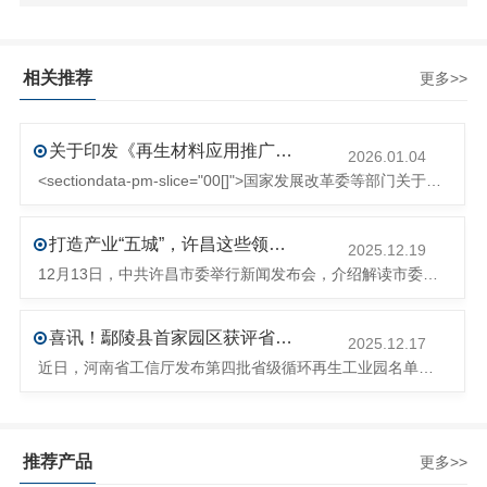
相关推荐
更多>>
关于印发《再生材料应用推广行动方案》的通知(发改环资〔2025〕1681号)
2026.01.04
<sectiondata-pm-slice="00[]">国家发展改革委等部门关于印发《再生材料应用推广行动方案》的通知</section><section>发改环资〔2025〕1681号各省、自治区、直辖市、新疆生产建设兵团发展改革委、工业和信息化主管部门、财政厅（局）、生态环境厅（局）、商务厅（
打造产业“五城”，许昌这些领域将迎来大发展！
2025.12.19
12月13日，中共许昌市委举行新闻发布会，介绍解读市委八届十次全会的有关情况。记者从发布会了解到，“十五五”时期，许昌将加快构建现代化产业体系，持续巩固壮大实体经济根基。一系列前瞻布局和突破性举措即将展开，一起来看！<section><section>锚定“五城”目标，打造产业特色优势&...
喜讯！鄢陵县首家园区获评省级循环再生工业园
2025.12.17
近日，河南省工信厅发布第四批省级循环再生工业园名单，经地市工信部门初审推荐、园区现场答辩、专家评判等环节，城发环境（许昌）循环经济产业园成功入选，系鄢陵县首家省级循环再生工业园。该园区是河南省首个高值化再生塑料循环经济产业园，由鄢陵县、河南省投资集团城发环境股份有限公司、河南平远新材料科技有限公司三
推荐产品
更多>>