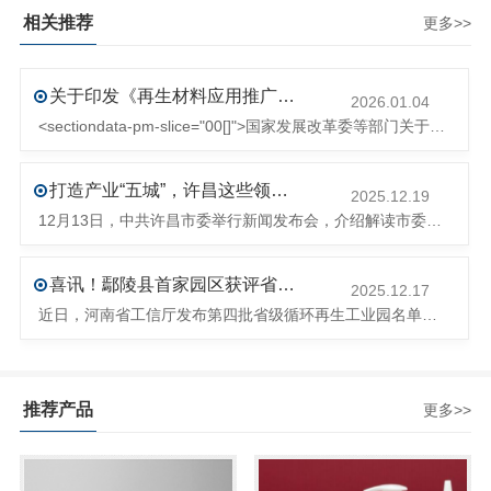
相关推荐
更多>>
关于印发《再生材料应用推广行动方案》的通知(发改环资〔2025〕1681号)
2026.01.04
<sectiondata-pm-slice="00[]">国家发展改革委等部门关于印发《再生材料应用推广行动方案》的通知</section><section>发改环资〔2025〕1681号各省、自治区、直辖市、新疆生产建设兵团发展改革委、工业和信息化主管部门、财政厅（局）、生态环境厅（局）、商务厅（
打造产业“五城”，许昌这些领域将迎来大发展！
2025.12.19
12月13日，中共许昌市委举行新闻发布会，介绍解读市委八届十次全会的有关情况。记者从发布会了解到，“十五五”时期，许昌将加快构建现代化产业体系，持续巩固壮大实体经济根基。一系列前瞻布局和突破性举措即将展开，一起来看！<section><section>锚定“五城”目标，打造产业特色优势&...
喜讯！鄢陵县首家园区获评省级循环再生工业园
2025.12.17
近日，河南省工信厅发布第四批省级循环再生工业园名单，经地市工信部门初审推荐、园区现场答辩、专家评判等环节，城发环境（许昌）循环经济产业园成功入选，系鄢陵县首家省级循环再生工业园。该园区是河南省首个高值化再生塑料循环经济产业园，由鄢陵县、河南省投资集团城发环境股份有限公司、河南平远新材料科技有限公司三
推荐产品
更多>>