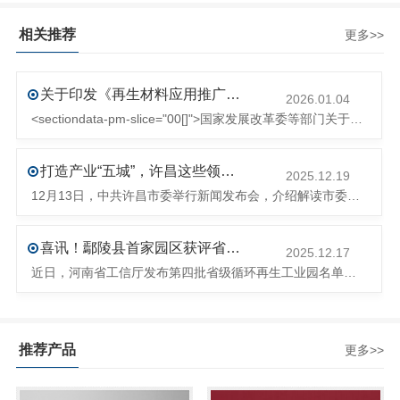
相关推荐
更多>>
关于印发《再生材料应用推广行动方案》的通知(发改环资〔2025〕1681号)
2026.01.04
<sectiondata-pm-slice="00[]">国家发展改革委等部门关于印发《再生材料应用推广行动方案》的通知</section><section>发改环资〔2025〕1681号各省、自治区、直辖市、新疆生产建设兵团发展改革委、工业和信息化主管部门、财政厅（局）、生态环境厅（局）、商务厅（
打造产业“五城”，许昌这些领域将迎来大发展！
2025.12.19
12月13日，中共许昌市委举行新闻发布会，介绍解读市委八届十次全会的有关情况。记者从发布会了解到，“十五五”时期，许昌将加快构建现代化产业体系，持续巩固壮大实体经济根基。一系列前瞻布局和突破性举措即将展开，一起来看！<section><section>锚定“五城”目标，打造产业特色优势&...
喜讯！鄢陵县首家园区获评省级循环再生工业园
2025.12.17
近日，河南省工信厅发布第四批省级循环再生工业园名单，经地市工信部门初审推荐、园区现场答辩、专家评判等环节，城发环境（许昌）循环经济产业园成功入选，系鄢陵县首家省级循环再生工业园。该园区是河南省首个高值化再生塑料循环经济产业园，由鄢陵县、河南省投资集团城发环境股份有限公司、河南平远新材料科技有限公司三
推荐产品
更多>>