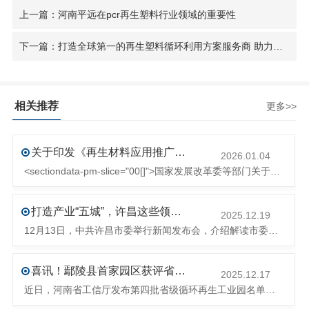
上一篇：河南平远在pcr再生塑料行业领域的重要性
下一篇：打造全球第一的再生塑料循环利用方案服务商 助力实现国家“双碳”战略目标
相关推荐
更多>>
关于印发《再生材料应用推广行动方案》的通知(发改环资〔2025〕1681号)
2026.01.04
<sectiondata-pm-slice="00[]">国家发展改革委等部门关于印发《再生材料应用推广行动方案》的通知</section><section>发改环资〔2025〕1681号各省、自治区、直辖市、新疆生产建设兵团发展改革委、工业和信息化主管部门、财政厅（局）、生态环境厅（局）、商务厅（
打造产业“五城”，许昌这些领域将迎来大发展！
2025.12.19
12月13日，中共许昌市委举行新闻发布会，介绍解读市委八届十次全会的有关情况。记者从发布会了解到，“十五五”时期，许昌将加快构建现代化产业体系，持续巩固壮大实体经济根基。一系列前瞻布局和突破性举措即将展开，一起来看！<section><section>锚定“五城”目标，打造产业特色优势&...
喜讯！鄢陵县首家园区获评省级循环再生工业园
2025.12.17
近日，河南省工信厅发布第四批省级循环再生工业园名单，经地市工信部门初审推荐、园区现场答辩、专家评判等环节，城发环境（许昌）循环经济产业园成功入选，系鄢陵县首家省级循环再生工业园。该园区是河南省首个高值化再生塑料循环经济产业园，由鄢陵县、河南省投资集团城发环境股份有限公司、河南平远新材料科技有限公司三