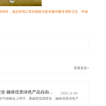
异特性，满
足医用口罩对熔喷无纺布聚丙烯专用料卫生、环保
查看更多+
丁薛祥吁破除贸易壁垒 确保优质绿色产品自由流通
2025.11.08
中国国务院副总理丁薛祥在气候峰会上呼吁，要破除贸易壁垒，确保优质绿色产品自由流通。据新华社报道，丁薛祥于当地时间星期四(11月6日)在巴西贝伦举行的《联合国气候变化框架公约》第30次缔约方大会贝伦气候峰会...