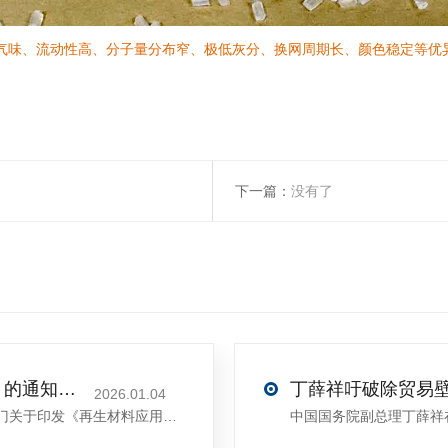
味、流动性高、分子量分布窄、极低灰分、换网周期长、颜色稳定等优
下一篇：
没有了
关于印发《再生材料应用推广行动方案》的通知(发改环资〔2025〕1681号)
2026.01.04
<sectiondata-pm-slice="00[]">国家发展改革委等部门关于印发《再生材料应用推广行动方案》的通知</section><section>发改环资〔2025〕1681号各省、自治区、直辖市、新疆生产建设兵团发展改革委、工业和信息化主管部门、财政厅（局）、生态环境厅（局）、商务厅（