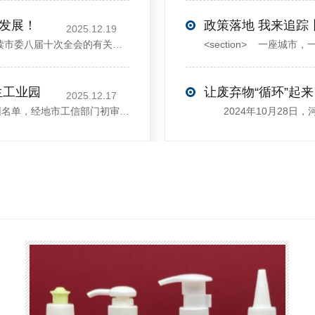
大发展！
政策落地 我来追踪
2025.12.19
12月13日，中共许昌市委举行新闻发布会，介绍解读市委八届十次全会的有关情况。记者从发布会了解到，“十五五”时期，许昌将加快构建现代化产业体系，持续巩固壮大实体经济根基。一系列前瞻布局和突破性举措即将展开，一起来看！<section><section>锚定“五城”目标，打造产业特色优势&...
生工业园
让废弃物“循环”起来
2025.12.17
近日，河南省工信厅发布第四批省级循环再生工业园名单，经地市工信部门初审推荐、园区现场答辩、专家评判等环节，城发环境（许昌）循环经济产业园成功入选，系鄢陵县首家省级循环再生工业园。该园区是河南省首个高值化再生塑料循环经济产业园，由鄢陵县、河南省投资集团城发环境股份有限公司、河南平远新材料科技有限公司三