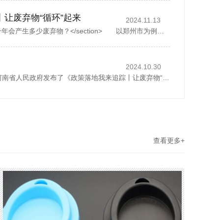
丨让废弃物“循环”起来
2024.11.13
<section> 一座城市，一年会产生多少废弃物？</section> 以郑州市为例，去年全市域分类收集、转运各类生活垃圾500多万吨，人均每天约1.07公斤。而这其中，矿泉水瓶、外卖...
2024.10.30
2024年10月28日，河南省人民政府发布了《政策落地我来追踪丨让废弃物“循环”起来》，1斤废纸可以制成0.8斤再生纸、30个塑料瓶可以制成一件再生厚外套、废弃家电中的金属零部件可以回炉重造……历经多个环节...
查看更多+