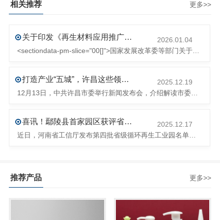
相关推荐
更多>>
关于印发《再生材料应用推广行动方案》的通知(发改环资〔2025〕1681号)
2026.01.04
<sectiondata-pm-slice="00[]">国家发展改革委等部门关于印发《再生材料应用推广行动方案》的通知</section><section>发改环资〔2025〕1681号各省、自治区、直辖市、新疆生产建设兵团发展改革委、工业和信息化主管部门、财政厅（局）、生态环境厅（局）、商务厅（
打造产业“五城”，许昌这些领域将迎来大发展！
2025.12.19
12月13日，中共许昌市委举行新闻发布会，介绍解读市委八届十次全会的有关情况。记者从发布会了解到，“十五五”时期，许昌将加快构建现代化产业体系，持续巩固壮大实体经济根基。一系列前瞻布局和突破性举措即将展开，一起来看！<section><section>锚定“五城”目标，打造产业特色优势&...
喜讯！鄢陵县首家园区获评省级循环再生工业园
2025.12.17
近日，河南省工信厅发布第四批省级循环再生工业园名单，经地市工信部门初审推荐、园区现场答辩、专家评判等环节，城发环境（许昌）循环经济产业园成功入选，系鄢陵县首家省级循环再生工业园。该园区是河南省首个高值化再生塑料循环经济产业园，由鄢陵县、河南省投资集团城发环境股份有限公司、河南平远新材料科技有限公司三
推荐产品
更多>>