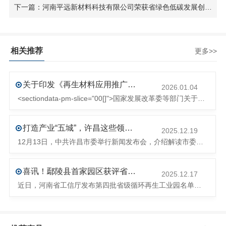
下一篇：河南平远新材料科技有限公司荣获省绿色低碳发展创新大赛二等奖
相关推荐
更多>>
关于印发《再生材料应用推广行动方案》的通知(发改环资〔2025〕1681号)
2026.01.04
<sectiondata-pm-slice="00[]">国家发展改革委等部门关于印发《再生材料应用推广行动方案》的通知</section><section>发改环资〔2025〕1681号各省、自治区、直辖市、新疆生产建设兵团发展改革委、工业和信息化主管部门、财政厅（局）、生态环境厅（局）、商务厅（
打造产业“五城”，许昌这些领域将迎来大发展！
2025.12.19
12月13日，中共许昌市委举行新闻发布会，介绍解读市委八届十次全会的有关情况。记者从发布会了解到，“十五五”时期，许昌将加快构建现代化产业体系，持续巩固壮大实体经济根基。一系列前瞻布局和突破性举措即将展开，一起来看！<section><section>锚定“五城”目标，打造产业特色优势&...
喜讯！鄢陵县首家园区获评省级循环再生工业园
2025.12.17
近日，河南省工信厅发布第四批省级循环再生工业园名单，经地市工信部门初审推荐、园区现场答辩、专家评判等环节，城发环境（许昌）循环经济产业园成功入选，系鄢陵县首家省级循环再生工业园。该园区是河南省首个高值化再生塑料循环经济产业园，由鄢陵县、河南省投资集团城发环境股份有限公司、河南平远新材料科技有限公司三