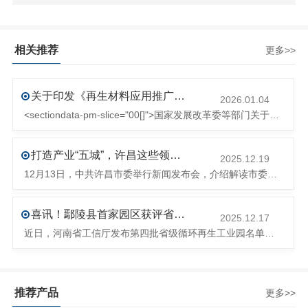
相关推荐
更多>>
关于印发《再生材料应用推广行动方案》的通知(发改环资〔2025〕1681号)
2026.01.04
<sectiondata-pm-slice="00[]">国家发展改革委等部门关于印发《再生材料应用推广行动方案》的通知</section><section>发改环资〔2025〕1681号各省、自治区、直辖市、新疆生产建设兵团发展改革委、工业和信息化主管部门、财政厅（局）、生态环境厅（局）、商务厅（
打造产业“五城”，许昌这些领域将迎来大发展！
2025.12.19
12月13日，中共许昌市委举行新闻发布会，介绍解读市委八届十次全会的有关情况。记者从发布会了解到，“十五五”时期，许昌将加快构建现代化产业体系，持续巩固壮大实体经济根基。一系列前瞻布局和突破性举措即将展开，一起来看！<section><section>锚定“五城”目标，打造产业特色优势&...
喜讯！鄢陵县首家园区获评省级循环再生工业园
2025.12.17
近日，河南省工信厅发布第四批省级循环再生工业园名单，经地市工信部门初审推荐、园区现场答辩、专家评判等环节，城发环境（许昌）循环经济产业园成功入选，系鄢陵县首家省级循环再生工业园。该园区是河南省首个高值化再生塑料循环经济产业园，由鄢陵县、河南省投资集团城发环境股份有限公司、河南平远新材料科技有限公司三
推荐产品
更多>>