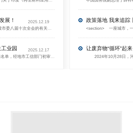
<sectiondata-pm-slice="00[]">国家发展改革委等部门关于印发《再生材料应用推广行动方案》的通知</section><section>发改环资〔2025〕1681号各省、自治区、直辖市、新疆生产建设兵团发展改革委、工业和信息化主管部门、财政厅（局）、生态环境厅（局）、商务厅（
大发展！
政策落地 我来追踪
2025.12.19
12月13日，中共许昌市委举行新闻发布会，介绍解读市委八届十次全会的有关情况。记者从发布会了解到，“十五五”时期，许昌将加快构建现代化产业体系，持续巩固壮大实体经济根基。一系列前瞻布局和突破性举措即将展开，一起来看！<section><section>锚定“五城”目标，打造产业特色优势&...
生工业园
让废弃物“循环”起来
2025.12.17
近日，河南省工信厅发布第四批省级循环再生工业园名单，经地市工信部门初审推荐、园区现场答辩、专家评判等环节，城发环境（许昌）循环经济产业园成功入选，系鄢陵县首家省级循环再生工业园。该园区是河南省首个高值化再生塑料循环经济产业园，由鄢陵县、河南省投资集团城发环境股份有限公司、河南平远新材料科技有限公司三