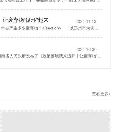
中国国务院副总理丁薛祥在气候峰会上呼吁，要破除贸易壁垒，确保优质绿色产品自由流通。据新华社报道，丁薛祥于当地时间星期四(11月6日)在巴西贝伦举行的《联合国气候变化框架公约》第30次缔约方大会贝伦气候峰会...
丨让废弃物“循环”起来
2024.11.13
<section> 一座城市，一年会产生多少废弃物？</section> 以郑州市为例，去年全市域分类收集、转运各类生活垃圾500多万吨，人均每天约1.07公斤。而这其中，矿泉水瓶、外卖...
2024.10.30
2024年10月28日，河南省人民政府发布了《政策落地我来追踪丨让废弃物“循环”起来》，1斤废纸可以制成0.8斤再生纸、30个塑料瓶可以制成一件再生厚外套、废弃家电中的金属零部件可以回炉重造……历经多个环节...
查看更多+