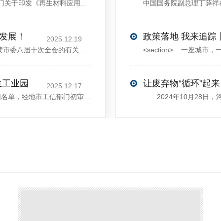
<sectiondata-pm-slice="00[]">国家发展改革委等部门关于印发《再生材料应用推广行动方案》的通知</section><section>发改环资〔2025〕1681号各省、自治区、直辖市、新疆生产建设兵团发展改革委、工业和信息化主管部门、财政厅（局）、生态环境厅（局）、商务厅（
大发展！
政策落地 我来追踪
2025.12.19
12月13日，中共许昌市委举行新闻发布会，介绍解读市委八届十次全会的有关情况。记者从发布会了解到，“十五五”时期，许昌将加快构建现代化产业体系，持续巩固壮大实体经济根基。一系列前瞻布局和突破性举措即将展开，一起来看！<section><section>锚定“五城”目标，打造产业特色优势&...
生工业园
让废弃物“循环”起来
2025.12.17
近日，河南省工信厅发布第四批省级循环再生工业园名单，经地市工信部门初审推荐、园区现场答辩、专家评判等环节，城发环境（许昌）循环经济产业园成功入选，系鄢陵县首家省级循环再生工业园。该园区是河南省首个高值化再生塑料循环经济产业园，由鄢陵县、河南省投资集团城发环境股份有限公司、河南平远新材料科技有限公司三