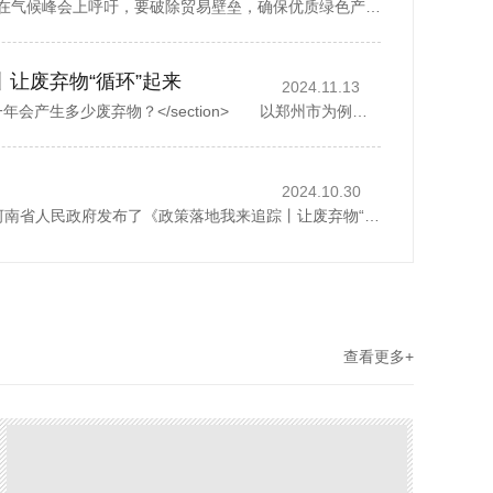
中国国务院副总理丁薛祥在气候峰会上呼吁，要破除贸易壁垒，确保优质绿色产品自由流通。据新华社报道，丁薛祥于当地时间星期四(11月6日)在巴西贝伦举行的《联合国气候变化框架公约》第30次缔约方大会贝伦气候峰会...
丨让废弃物“循环”起来
2024.11.13
<section> 一座城市，一年会产生多少废弃物？</section> 以郑州市为例，去年全市域分类收集、转运各类生活垃圾500多万吨，人均每天约1.07公斤。而这其中，矿泉水瓶、外卖...
2024.10.30
2024年10月28日，河南省人民政府发布了《政策落地我来追踪丨让废弃物“循环”起来》，1斤废纸可以制成0.8斤再生纸、30个塑料瓶可以制成一件再生厚外套、废弃家电中的金属零部件可以回炉重造……历经多个环节...
查看更多+