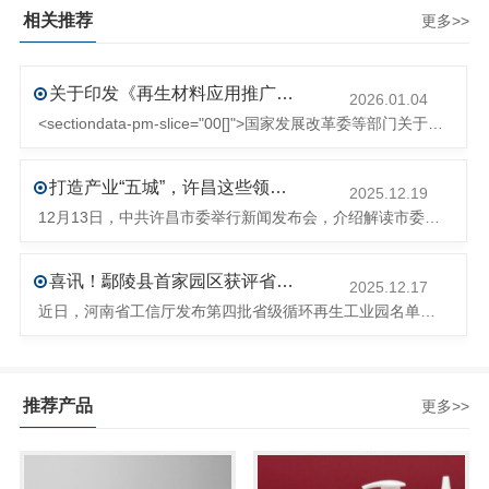
相关推荐
更多>>
关于印发《再生材料应用推广行动方案》的通知(发改环资〔2025〕1681号)
2026.01.04
<sectiondata-pm-slice="00[]">国家发展改革委等部门关于印发《再生材料应用推广行动方案》的通知</section><section>发改环资〔2025〕1681号各省、自治区、直辖市、新疆生产建设兵团发展改革委、工业和信息化主管部门、财政厅（局）、生态环境厅（局）、商务厅（
打造产业“五城”，许昌这些领域将迎来大发展！
2025.12.19
12月13日，中共许昌市委举行新闻发布会，介绍解读市委八届十次全会的有关情况。记者从发布会了解到，“十五五”时期，许昌将加快构建现代化产业体系，持续巩固壮大实体经济根基。一系列前瞻布局和突破性举措即将展开，一起来看！<section><section>锚定“五城”目标，打造产业特色优势&...
喜讯！鄢陵县首家园区获评省级循环再生工业园
2025.12.17
近日，河南省工信厅发布第四批省级循环再生工业园名单，经地市工信部门初审推荐、园区现场答辩、专家评判等环节，城发环境（许昌）循环经济产业园成功入选，系鄢陵县首家省级循环再生工业园。该园区是河南省首个高值化再生塑料循环经济产业园，由鄢陵县、河南省投资集团城发环境股份有限公司、河南平远新材料科技有限公司三
推荐产品
更多>>