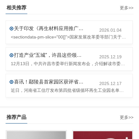
相关推荐
更多>>
关于印发《再生材料应用推广行动方案》的通知(发改环资〔2025〕1681号)
2026.01.04
<sectiondata-pm-slice="00[]">国家发展改革委等部门关于印发《再生材料应用推广行动方案》的通知</section><section>发改环资〔2025〕1681号各省、自治区、直辖市、新疆生产建设兵团发展改革委、工业和信息化主管部门、财政厅（局）、生态环境厅（局）、商务厅（
打造产业“五城”，许昌这些领域将迎来大发展！
2025.12.19
12月13日，中共许昌市委举行新闻发布会，介绍解读市委八届十次全会的有关情况。记者从发布会了解到，“十五五”时期，许昌将加快构建现代化产业体系，持续巩固壮大实体经济根基。一系列前瞻布局和突破性举措即将展开，一起来看！<section><section>锚定“五城”目标，打造产业特色优势&...
喜讯！鄢陵县首家园区获评省级循环再生工业园
2025.12.17
近日，河南省工信厅发布第四批省级循环再生工业园名单，经地市工信部门初审推荐、园区现场答辩、专家评判等环节，城发环境（许昌）循环经济产业园成功入选，系鄢陵县首家省级循环再生工业园。该园区是河南省首个高值化再生塑料循环经济产业园，由鄢陵县、河南省投资集团城发环境股份有限公司、河南平远新材料科技有限公司三
推荐产品
更多>>