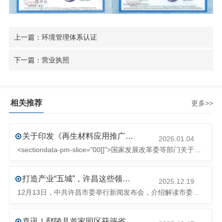
上一篇：环境管理体系认证
下一篇：营业执照
相关推荐
更多>>
关于印发《再生材料应用推广行动方案》的通知(发改环资〔2025〕1681号)
2026.01.04
<sectiondata-pm-slice="00[]">国家发展改革委等部门关于印发《再生材料应用推广行动方案》的通知</section><section>发改环资〔2025〕1681号各省、自治区、直辖市、新疆生产建设兵团发展改革委、工业和信息化主管部门、财政厅（局）、生态环境厅（局）、商务厅（
打造产业“五城”，许昌这些领域将迎来大发展！
2025.12.19
12月13日，中共许昌市委举行新闻发布会，介绍解读市委八届十次全会的有关情况。记者从发布会了解到，“十五五”时期，许昌将加快构建现代化产业体系，持续巩固壮大实体经济根基。一系列前瞻布局和突破性举措即将展开，一起来看！<section><section>锚定“五城”目标，打造产业特色优势&...
喜讯！鄢陵县首家园区获评省级循环再生工业园